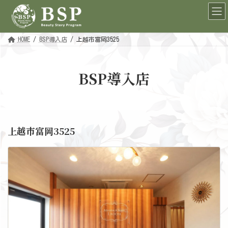
コ
ナ
ン
ビ
テ
ゲ
ン
ー
ツ
シ
へ
ョ
HOME
BSP導入店
上越市富岡3525
ス
ン
キ
に
ッ
移
プ
動
BSP導入店
上越市富岡3525