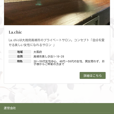
La.chic
La.chicは大阪府高槻市のプライベートサロン。コンセプト「自分を愛
せる美しい女性になれるサロン 」
地域
大阪府
住所
高槻市美しが丘1-10-28
特色
30～50代女性中心
、
40代～50代の女性
、
男女問わず、お
子様からご年配の方まで
詳細はこちら
運営会社