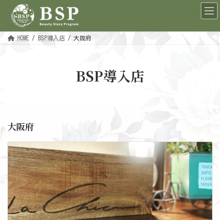
コ
ナ
ン
ビ
テ
ゲ
ン
ー
ツ
シ
へ
ョ
HOME
BSP導入店
大阪府
ス
ン
キ
に
ッ
移
プ
動
BSP導入店
大阪府