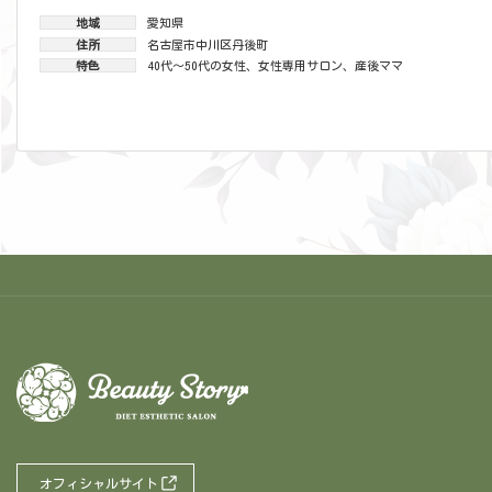
地域
愛知県
住所
名古屋市中川区丹後町
特色
40代～50代の女性
、
女性専用サロン
、
産後ママ
オフィシャルサイト