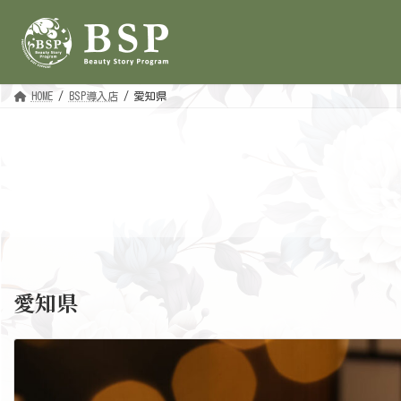
コ
ナ
ン
ビ
テ
ゲ
ン
ー
ツ
シ
へ
ョ
ス
ン
HOME
BSP導入店
愛知県
キ
に
ッ
移
プ
動
愛知県